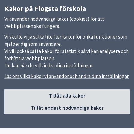
Kakor på Flogsta förskola
Vi använder nödvändiga kakor (cookies) för att
webbplatsen ska fungera.
Vi skulle vilja sätta lite fler kakor för olika funktioner som
hjälper dig som användare.
Vi vill också sätta kakor för statistik så vi kan analysera och
förbättra webbplatsen.
Du kan när du vill ändra dina inställningar.
Läs om vilka kakor vi använder och ändra dina inställningar
Sidfot
Tillåt alla kakor
Huvudmeny
Tillåt endast nödvändiga kakor
Start
Om förskolan
Verksamhet & pedagogik
Kontakt